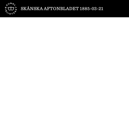
Till startsidan
SKÅNSKA AFTONBLADET 1885-03-21
1
/
4