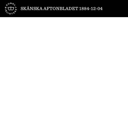
Till startsidan
SKÅNSKA AFTONBLADET 1884-12-04
1
/
4