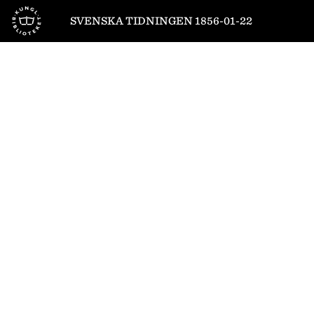
Till startsidan
SVENSKA TIDNINGEN 1856-01-22
1
/
4