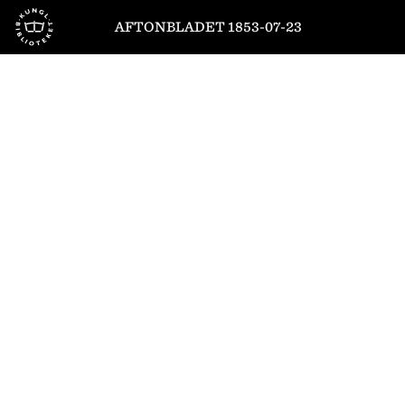
Till startsidan
AFTONBLADET 1853-07-23
1
/
4