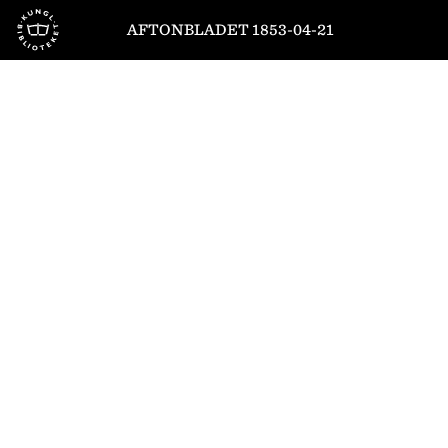
Till startsidan
AFTONBLADET 1853-04-21
1
/
4