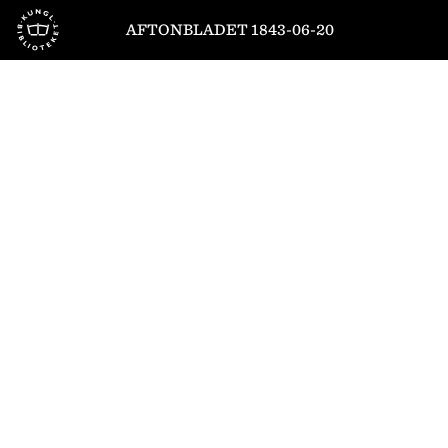
Till startsidan
AFTONBLADET 1843-06-20
1
/
4