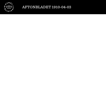
Till startsidan
AFTONBLADET 1910-04-03
1
/
8