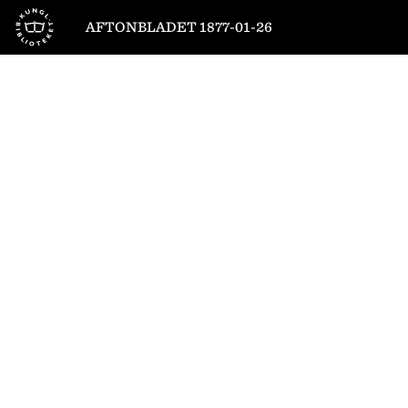
Till startsidan
AFTONBLADET 1877-01-26
1
/
4