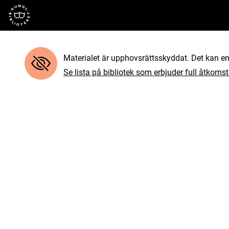
Till startsidan
Materialet är upphovsrättsskyddat. Det kan end
Se lista på bibliotek som erbjuder full åtkomst