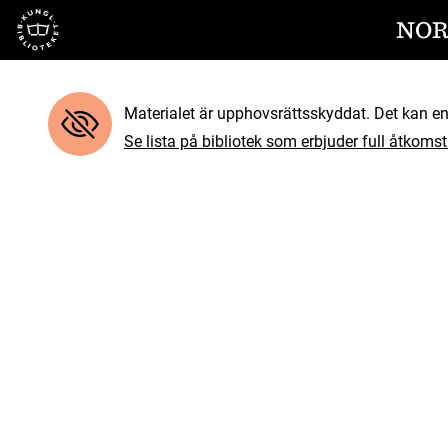
Till startsidan
NOR
Materialet är upphovsrättsskyddat. Det kan end
Se lista på bibliotek som erbjuder full åtkomst