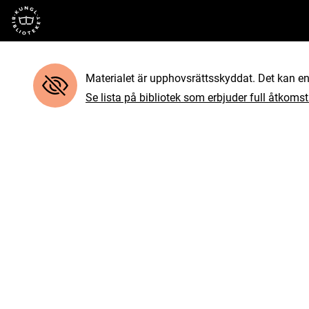
Till startsidan
Materialet är upphovsrättsskyddat. Det kan end
Se lista på bibliotek som erbjuder full åtkomst