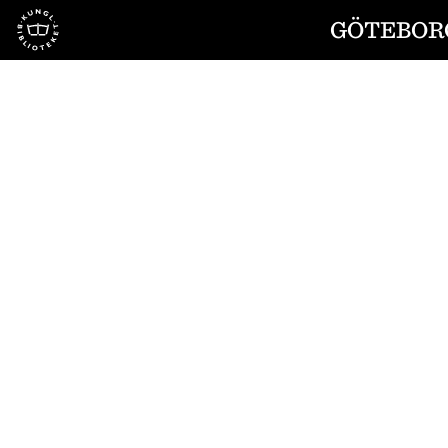
Till startsidan
GÖTEBORG
1
/
4