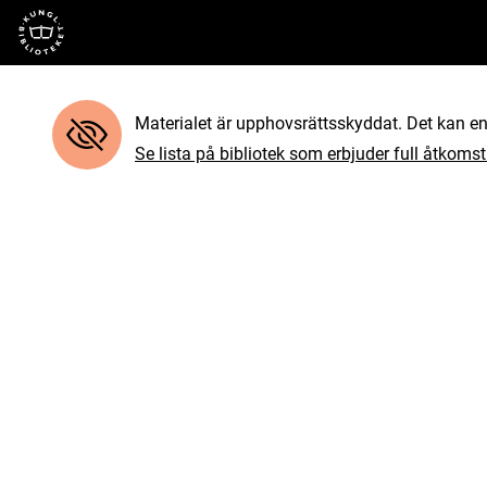
Till startsidan
Materialet är upphovsrättsskyddat. Det kan end
Se lista på bibliotek som erbjuder full åtkomst