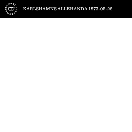
Till startsidan
KARLSHAMNS ALLEHANDA 1873-05-28
1
/
4