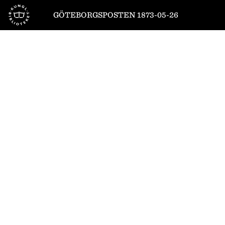
Till startsidan
GÖTEBORGSPOSTEN 1873-05-26
1
/
4