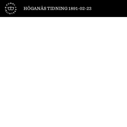
Till startsidan
HÖGANÄS TIDNING 1891-02-23
1
/
4