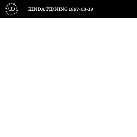
Till startsidan
KINDA TIDNING 1887-08-19
1
/
4