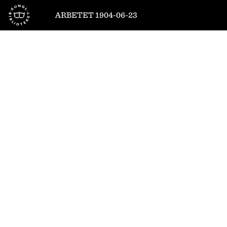
Till startsidan
ARBETET 1904-06-23
1
/
4