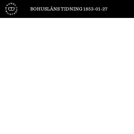
Till startsidan
BOHUSLÄNS TIDNING 1853-01-27
1
/
4