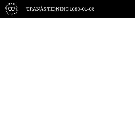
Till startsidan
TRANÅS TIDNING 1880-01-02
1
/
4