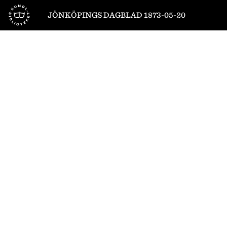
Till startsidan
JÖNKÖPINGS DAGBLAD 1873-05-20
1
/
4