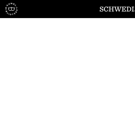
Till startsidan
SCHWEDI
1
/
4