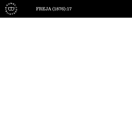
Till startsidan
FREJA (1876):17
1
/
10