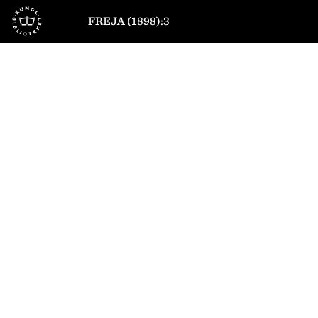
Till startsidan
FREJA (1898):3
1
/
12