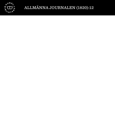
Till startsidan
ALLMÄNNA JOURNALEN (1820):12
1
/
4