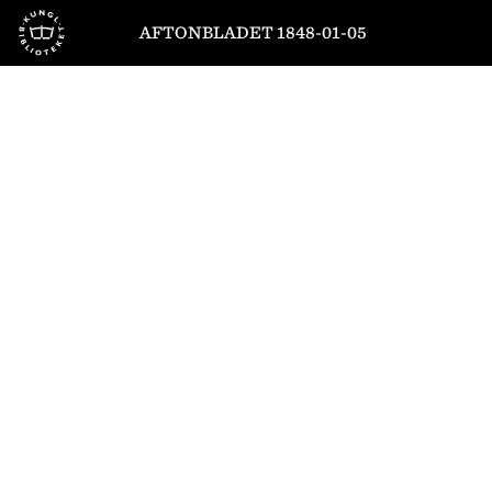
Till startsidan
AFTONBLADET 1848-01-05
1
/
4