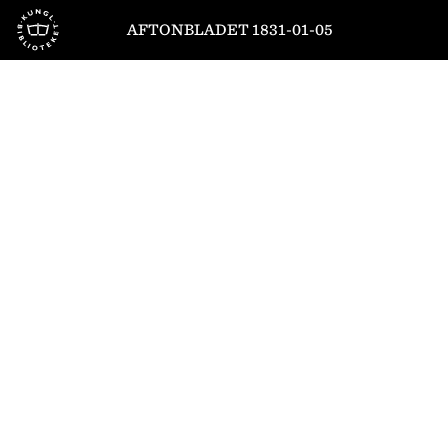
Till startsidan
AFTONBLADET 1831-01-05
1
/
4