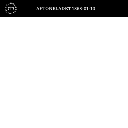
Till startsidan
AFTONBLADET 1868-01-10
1
/
4