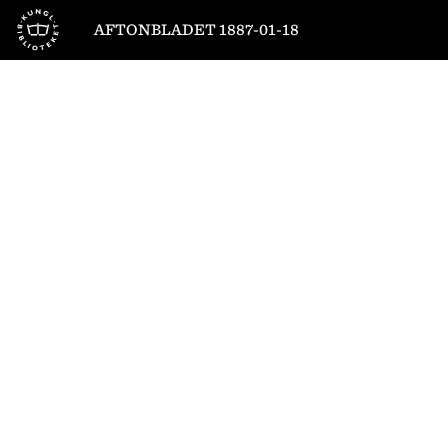
Till startsidan
AFTONBLADET 1887-01-18
1
/
4