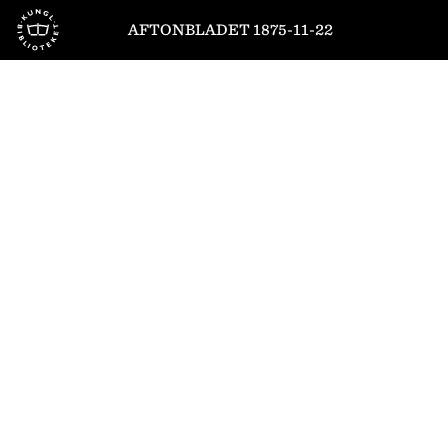
Till startsidan
AFTONBLADET 1875-11-22
1
/
4