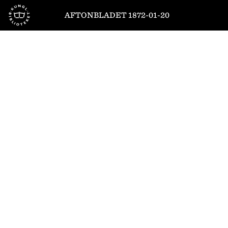
Till startsidan
AFTONBLADET 1872-01-20
1
/
4