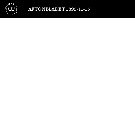
Till startsidan
AFTONBLADET 1899-11-15
1
/
4