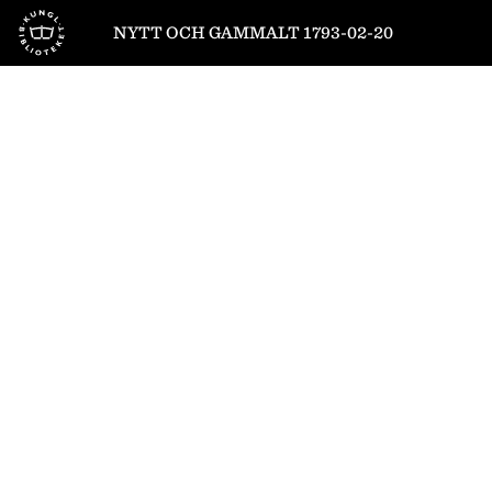
Till startsidan
NYTT OCH GAMMALT 1793-02-20
1
/
8