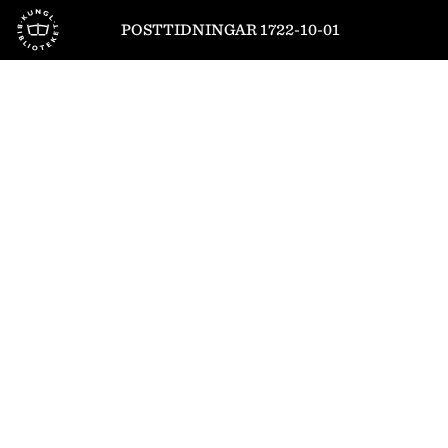
Till startsidan
POSTTIDNINGAR 1722-10-01
1
/
6