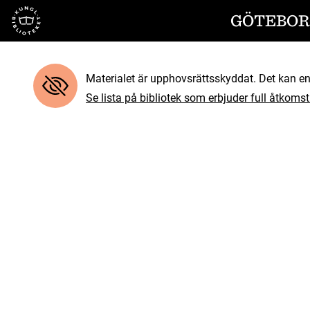
Till startsidan
GÖTEBORG
Materialet är upphovsrättsskyddat. Det kan end
Se lista på bibliotek som erbjuder full åtkomst