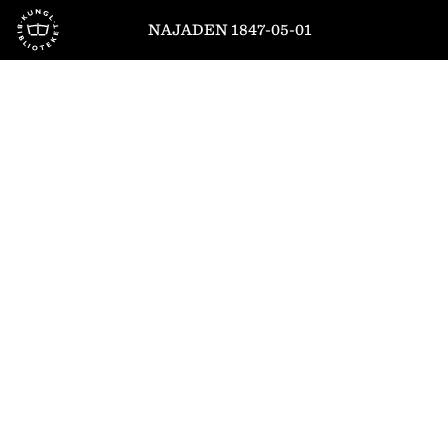
Till startsidan
NAJADEN 1847-05-01
1
/
4