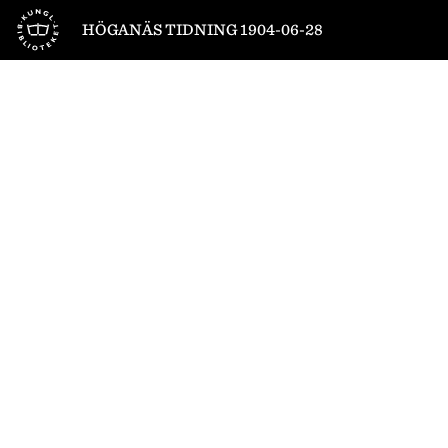
Till startsidan
HÖGANÄS TIDNING 1904-06-28
1
/
4