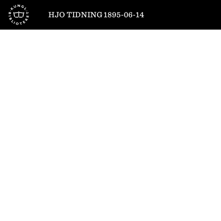
Till startsidan
HJO TIDNING 1895-06-14
1
/
4