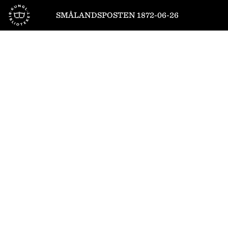
Till startsidan
SMÅLANDSPOSTEN 1872-06-26
1
/
4