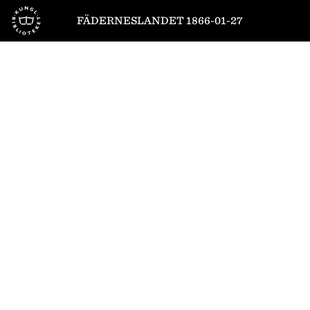
Till startsidan
FÄDERNESLANDET 1866-01-27
1
/
4