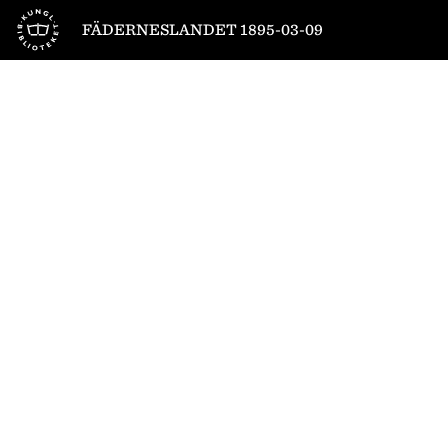
Till startsidan
FÄDERNESLANDET 1895-03-09
1
/
4