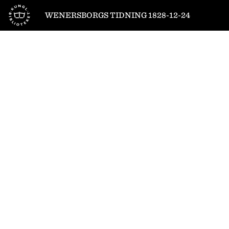
Till startsidan
WENERSBORGS TIDNING 1828-12-24
1
/
8