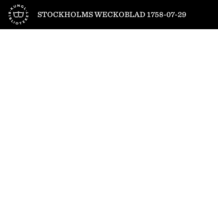
Till startsidan
STOCKHOLMS WECKOBLAD 1758-07-29
1
/
4