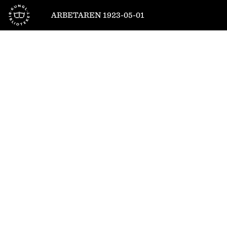
Till startsidan
ARBETAREN 1923-05-01
1
/
20