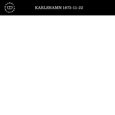
Till startsidan
KARLSHAMN 1873-11-22
1
/
4