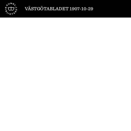
Till startsidan
VÄSTGÖTABLADET 1907-10-29
1
/
4