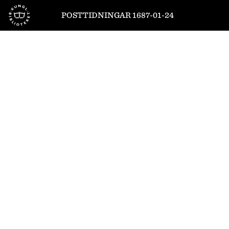
Till startsidan
POSTTIDNINGAR 1687-01-24
1
/
8