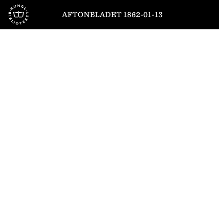
Till startsidan
AFTONBLADET 1862-01-13
1
/
4