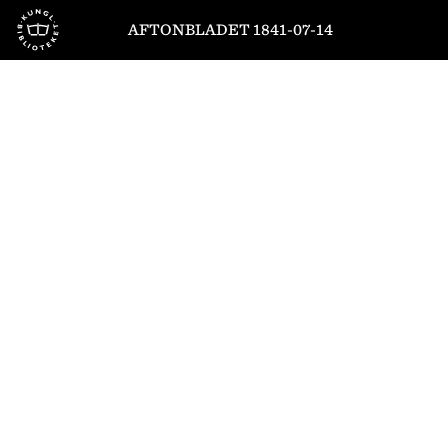
Till startsidan
AFTONBLADET 1841-07-14
1
/
4