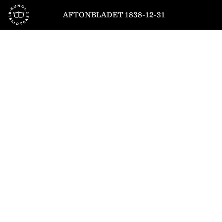
Till startsidan
AFTONBLADET 1838-12-31
1
/
4